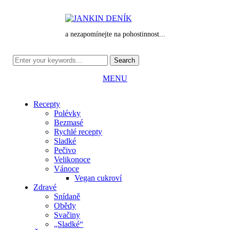
a nezapomínejte na pohostinnost...
MENU
Recepty
Polévky
Bezmasé
Rychlé recepty
Sladké
Pečivo
Velikonoce
Vánoce
Vegan cukroví
Zdravé
Snídaně
Obědy
Svačiny
„Sladké“