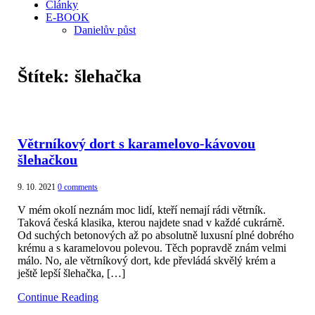
Články
E-BOOK
Danielův půst
Štítek:
šlehačka
Větrníkový dort s karamelovo-kávovou
šlehačkou
9. 10. 2021
0 comments
V mém okolí neznám moc lidí, kteří nemají rádi větrník.
Taková česká klasika, kterou najdete snad v každé cukrárně.
Od suchých betonových až po absolutně luxusní plné dobrého
krému a s karamelovou polevou. Těch popravdě znám velmi
málo. No, ale větrníkový dort, kde převládá skvělý krém a
ještě lepší šlehačka, […]
Continue Reading