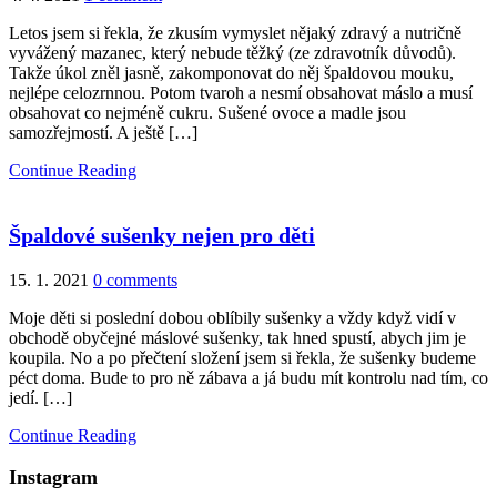
Letos jsem si řekla, že zkusím vymyslet nějaký zdravý a nutričně
vyvážený mazanec, který nebude těžký (ze zdravotník důvodů).
Takže úkol zněl jasně, zakomponovat do něj špaldovou mouku,
nejlépe celozrnnou. Potom tvaroh a nesmí obsahovat máslo a musí
obsahovat co nejméně cukru. Sušené ovoce a madle jsou
samozřejmostí. A ještě […]
Continue Reading
Špaldové sušenky nejen pro děti
15. 1. 2021
0 comments
Moje děti si poslední dobou oblíbily sušenky a vždy když vidí v
obchodě obyčejné máslové sušenky, tak hned spustí, abych jim je
koupila. No a po přečtení složení jsem si řekla, že sušenky budeme
péct doma. Bude to pro ně zábava a já budu mít kontrolu nad tím, co
jedí. […]
Continue Reading
Instagram