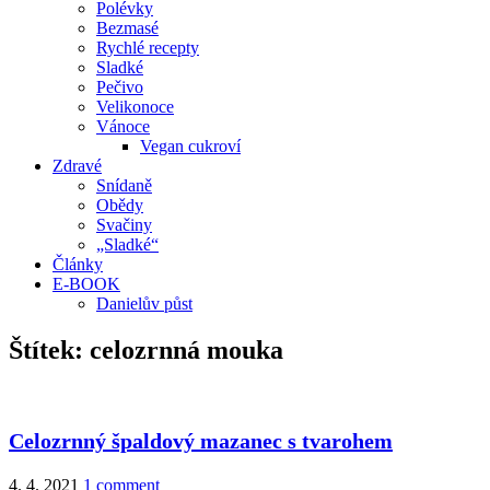
Polévky
Bezmasé
Rychlé recepty
Sladké
Pečivo
Velikonoce
Vánoce
Vegan cukroví
Zdravé
Snídaně
Obědy
Svačiny
„Sladké“
Články
E-BOOK
Danielův půst
Štítek:
celozrnná mouka
Celozrnný špaldový mazanec s tvarohem
4. 4. 2021
1 comment