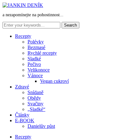
a nezapomínejte na pohostinnost...
Recepty
Polévky
Bezmasé
Rychlé recepty
Sladké
Pečivo
Velikonoce
Vánoce
Vegan cukroví
Zdravé
Snídaně
Obědy
Svačiny
„Sladké“
Články
E-BOOK
Danielův půst
Recepty