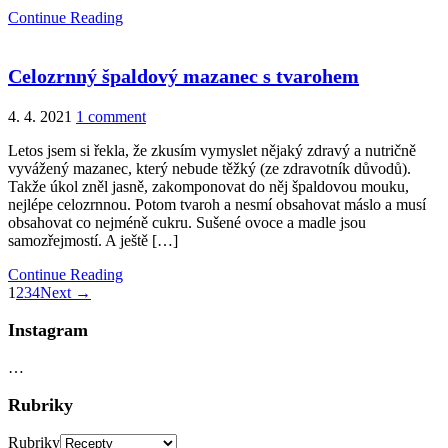
Continue Reading
Celozrnný špaldový mazanec s tvarohem
4. 4. 2021
1 comment
Letos jsem si řekla, že zkusím vymyslet nějaký zdravý a nutričně
vyvážený mazanec, který nebude těžký (ze zdravotník důvodů).
Takže úkol zněl jasně, zakomponovat do něj špaldovou mouku,
nejlépe celozrnnou. Potom tvaroh a nesmí obsahovat máslo a musí
obsahovat co nejméně cukru. Sušené ovoce a madle jsou
samozřejmostí. A ještě […]
Continue Reading
1
2
3
4
Next →
Instagram
…
Rubriky
Rubriky