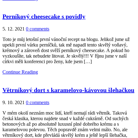
Perníkový cheesecake s povidly
5. 12. 2021
0 comments
Toto je můj letošní první vánoční recept na blogu. Jelikož jsme už
upekli první várku perníčků, tak mě napadl tento skvělý voňavý,
krémový a zároveň dost svěží perníkový cheesecake. A pokud ho
vyzkoušíte, tak nebudete litovat. Je skvělý!!! V říjnu jsme v naší
církvi měli konferenci pro ženy, kde jsem […]
Continue Reading
Větrníkový dort s karamelovo-kávovou šlehačkou
9. 10. 2021
0 comments
V mém okolí neznám moc lidí, kteří nemají rádi větrník. Taková
česká klasika, kterou najdete snad v každé cukrárně. Od suchých
betonových až po absolutně luxusní plné dobrého krému a s
karamelovou polevou. Těch popravdě znám velmi málo. No, ale
větrníkový dort, kde převládá skvělý krém a ještě lepší šlehačka,