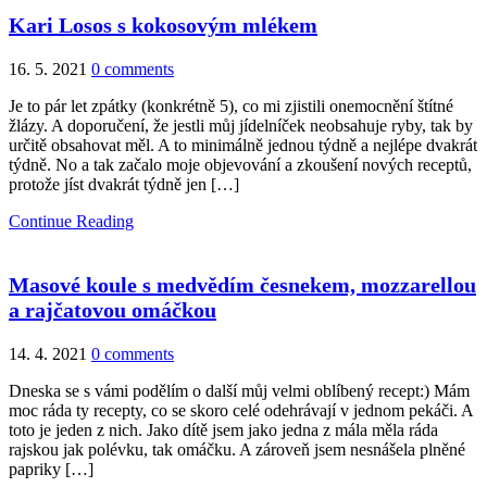
Kari Losos s kokosovým mlékem
16. 5. 2021
0 comments
Je to pár let zpátky (konkrétně 5), co mi zjistili onemocnění štítné
žlázy. A doporučení, že jestli můj jídelníček neobsahuje ryby, tak by
určitě obsahovat měl. A to minimálně jednou týdně a nejlépe dvakrát
týdně. No a tak začalo moje objevování a zkoušení nových receptů,
protože jíst dvakrát týdně jen […]
Continue Reading
Masové koule s medvědím česnekem, mozzarellou
a rajčatovou omáčkou
14. 4. 2021
0 comments
Dneska se s vámi podělím o další můj velmi oblíbený recept:) Mám
moc ráda ty recepty, co se skoro celé odehrávají v jednom pekáči. A
toto je jeden z nich. Jako dítě jsem jako jedna z mála měla ráda
rajskou jak polévku, tak omáčku. A zároveň jsem nesnášela plněné
papriky […]