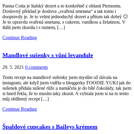
Panna Cotta je Italský dezert a to konkrétně z oblasti Piemontu.
Doslovný překlad je doslova „svařená smetana“ a tak tomu i
doopravdy je. Je to velmi jednoduchý dezert a přitom tak dobrý 🙂
Je to opravdu svařená smetana, s cukrem, vanilkou a želatinou. V
Itálii jsem zkusila i s rumem, […]
Continue Reading
Mandlové sušenky s vůní levandule
29. 5. 2021
0 comments
Tento recept na mandlové sušenky jsem myslím už dávala na
instagram, ale když jsem viděla u bloggerky FOODIE.YUKI jak do
sušenek přidala sušené růže a namáčela je do bílé čokolády, tak jsem
si hned řekla, že to musím taky zkusit. A vybrala jsem si na to tento
můj oblíbený recept […]
Continue Reading
Špaldové cupcakes s Baileys krémem