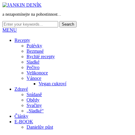
a nezapomínejte na pohostinnost...
MENU
Recepty
Polévky
Bezmasé
Rychlé recepty
Sladké
Pečivo
Velikonoce
Vánoce
Vegan cukroví
Zdravé
Snídaně
Obědy
Svačiny
„Sladké“
Články
E-BOOK
Danielův půst