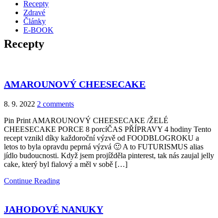
Recepty
Zdravé
Články
E-BOOK
Recepty
AMAROUNOVÝ CHEESECAKE
8. 9. 2022
2 comments
Pin Print AMAROUNOVÝ CHEESECAKE /ŽELÉ
CHEESECAKE PORCE 8 porcíČAS PŘÍPRAVY 4 hodiny Tento
recept vznikl díky každoroční výzvě od FOODBLOGROKU a
letos to byla opravdu peprná výzvá 🙂 A to FUTURISMUS alias
jídlo budoucnosti. Když jsem projížděla pinterest, tak nás zaujal jelly
cake, který byl fialový a měl v sobě […]
Continue Reading
JAHODOVÉ NANUKY