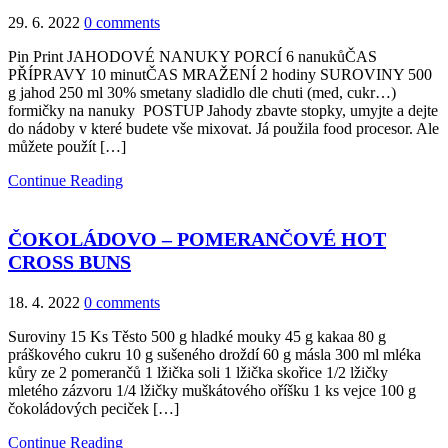
29. 6. 2022
0 comments
Pin Print JAHODOVÉ NANUKY PORCÍ 6 nanukůČAS
PŘÍPRAVY 10 minutČAS MRAŽENÍ 2 hodiny SUROVINY 500
g jahod 250 ml 30% smetany sladidlo dle chuti (med, cukr…)
formičky na nanuky POSTUP Jahody zbavte stopky, umyjte a dejte
do nádoby v které budete vše mixovat. Já použila food procesor. Ale
můžete použít […]
Continue Reading
ČOKOLÁDOVO – POMERANČOVÉ HOT
CROSS BUNS
18. 4. 2022
0 comments
Suroviny 15 Ks Těsto 500 g hladké mouky 45 g kakaa 80 g
práškového cukru 10 g sušeného droždí 60 g másla 300 ml mléka
kůry ze 2 pomerančů 1 lžička soli 1 lžička skořice 1/2 lžičky
mletého zázvoru 1/4 lžičky muškátového oříšku 1 ks vejce 100 g
čokoládových peciček […]
Continue Reading