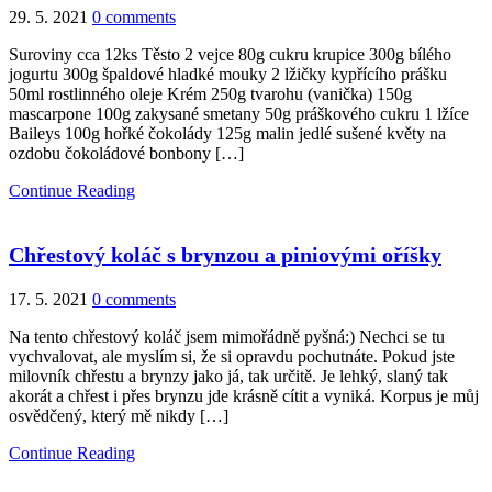
29. 5. 2021
0 comments
Suroviny cca 12ks Těsto 2 vejce 80g cukru krupice 300g bílého
jogurtu 300g špaldové hladké mouky 2 lžičky kypřícího prášku
50ml rostlinného oleje Krém 250g tvarohu (vanička) 150g
mascarpone 100g zakysané smetany 50g práškového cukru 1 lžíce
Baileys 100g hořké čokolády 125g malin jedlé sušené květy na
ozdobu čokoládové bonbony […]
Continue Reading
Chřestový koláč s brynzou a piniovými oříšky
17. 5. 2021
0 comments
Na tento chřestový koláč jsem mimořádně pyšná:) Nechci se tu
vychvalovat, ale myslím si, že si opravdu pochutnáte. Pokud jste
milovník chřestu a brynzy jako já, tak určitě. Je lehký, slaný tak
akorát a chřest i přes brynzu jde krásně cítit a vyniká. Korpus je můj
osvědčený, který mě nikdy […]
Continue Reading