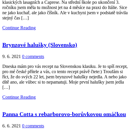
klasických lasagních a Caprese. Na střední škole po ukončení 3.
ročníku jsem měla tu možnost jet na 4 měsíce na praxi do Itálie. Sice
ne jako kuchař, ale jako číšník. Ale v kuchyni jsem v podstatě trávila
stejný čas […]
Continue Reading
Brynzové halušky (Slovensko)
9. 6. 2021
0 comments
Dneska mám pro vás recept na Slovenskou klasiku. Je to spíš recept,
pro mé české přítele a vás, co tento recept právě čtete:) Troufám si
říct, že do svých 22 let, jsem brynzové halušky nejedla. A nebo jako
dítě ano, ale vůbec si to nepamatuji. Moje první halušky jsem jedla
[…]
Continue Reading
Panna Cotta s rebarborovo-borůvkovou omáčkou
6. 6. 2021
0 comments