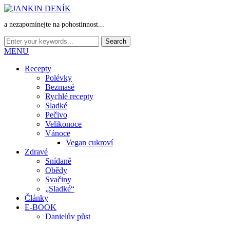
a nezapomínejte na pohostinnost...
MENU
Recepty
Polévky
Bezmasé
Rychlé recepty
Sladké
Pečivo
Velikonoce
Vánoce
Vegan cukroví
Zdravé
Snídaně
Obědy
Svačiny
„Sladké“
Články
E-BOOK
Danielův půst