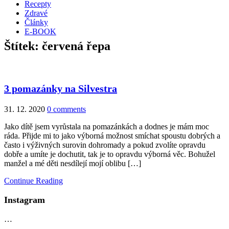
Recepty
Zdravé
Články
E-BOOK
Štítek:
červená řepa
3 pomazánky na Silvestra
31. 12. 2020
0 comments
Jako dítě jsem vyrůstala na pomazánkách a dodnes je mám moc
ráda. Přijde mi to jako výborná možnost smíchat spoustu dobrých a
často i výživných surovin dohromady a pokud zvolíte opravdu
dobře a umíte je dochutit, tak je to opravdu výborná věc. Bohužel
manžel a mé děti nesdílejí mojí oblibu […]
Continue Reading
Instagram
…