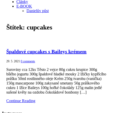
Články
E-BOOK
Danielův půst
Štítek:
cupcakes
Špaldové cupcakes s Baileys krémem
29. 5. 2021
0 comments
Suroviny cca 12ks Těsto 2 vejce 80g cukru krupice 300g
bílého jogurtu 300g špaldové hladké mouky 2 lžičky kypřícího
prášku 50ml rostlinného oleje Krém 250g tvarohu (vanička)
150g mascarpone 100g zakysané smetany 50g práškového
cukru 1 lžíce Baileys 100g hořké čokolády 125g malin jedlé
sušené květy na ozdobu čokoládové bonbony […]
Continue Reading