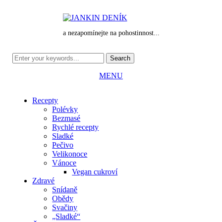
a nezapomínejte na pohostinnost...
MENU
Recepty
Polévky
Bezmasé
Rychlé recepty
Sladké
Pečivo
Velikonoce
Vánoce
Vegan cukroví
Zdravé
Snídaně
Obědy
Svačiny
„Sladké“