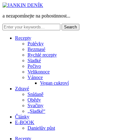
a nezapomínejte na pohostinnost...
Recepty
Polévky
Bezmasé
Rychlé recepty
Sladké
Pečivo
Velikonoce
Vánoce
Vegan cukroví
Zdravé
Snídaně
Obědy
Svačiny
„Sladké“
Články
E-BOOK
Danielův půst
Recepty