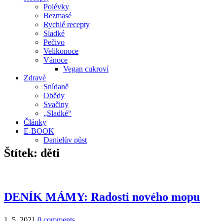
Polévky
Bezmasé
Rychlé recepty
Sladké
Pečivo
Velikonoce
Vánoce
Vegan cukroví
Zdravé
Snídaně
Obědy
Svačiny
„Sladké“
Články
E-BOOK
Danielův půst
Štítek:
děti
DENÍK MÁMY: Radosti nového mopu
1. 5. 2021
0 comments