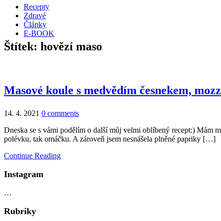
Recepty
Zdravé
Články
E-BOOK
Štítek:
hovězí maso
Masové koule s medvědím česnekem, mozz
14. 4. 2021
0 comments
Dneska se s vámi podělím o další můj velmi oblíbený recept:) Mám moc 
polévku, tak omáčku. A zároveň jsem nesnášela plněné papriky […]
Continue Reading
Instagram
…
Rubriky