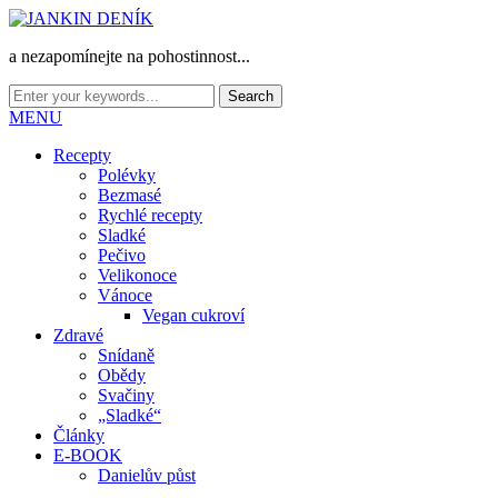
a nezapomínejte na pohostinnost...
MENU
Recepty
Polévky
Bezmasé
Rychlé recepty
Sladké
Pečivo
Velikonoce
Vánoce
Vegan cukroví
Zdravé
Snídaně
Obědy
Svačiny
„Sladké“
Články
E-BOOK
Danielův půst