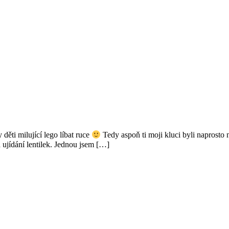
ěti milující lego líbat ruce
Tedy aspoň ti moji kluci byli naprosto 
 ujídání lentilek. Jednou jsem […]