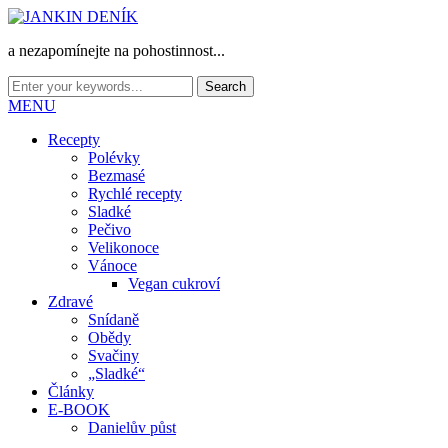
a nezapomínejte na pohostinnost...
MENU
Recepty
Polévky
Bezmasé
Rychlé recepty
Sladké
Pečivo
Velikonoce
Vánoce
Vegan cukroví
Zdravé
Snídaně
Obědy
Svačiny
„Sladké“
Články
E-BOOK
Danielův půst