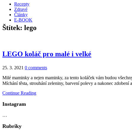
Recepty
Zdravé
Články
E-BOOK
Štítek:
lego
LEGO koláč pro malé i velké
25. 3. 2021
0 comments
Milé maminky a nejen maminky, za tento koláček vám budou všechny d
Míchání těsta, strouhání zeleniny, barvení polevy a nakonec zdobení a
Continue Reading
Instagram
…
Rubriky