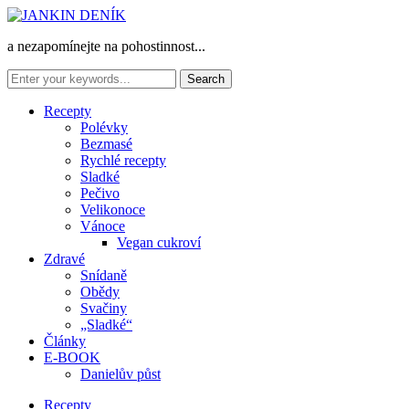
a nezapomínejte na pohostinnost...
Recepty
Polévky
Bezmasé
Rychlé recepty
Sladké
Pečivo
Velikonoce
Vánoce
Vegan cukroví
Zdravé
Snídaně
Obědy
Svačiny
„Sladké“
Články
E-BOOK
Danielův půst
Recepty