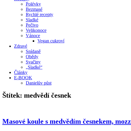
Polévky
Bezmasé
Rychlé recepty
Sladké
Pečivo
Velikonoce
Vánoce
Vegan cukroví
Zdravé
Snídaně
Obědy
Svačiny
„Sladké“
Články
E-BOOK
Danielův půst
Štítek:
medvědí česnek
Masové koule s medvědím česnekem, mozz