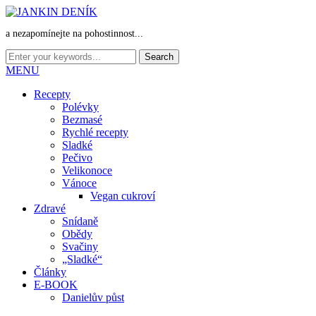
a nezapomínejte na pohostinnost...
MENU
Recepty
Polévky
Bezmasé
Rychlé recepty
Sladké
Pečivo
Velikonoce
Vánoce
Vegan cukroví
Zdravé
Snídaně
Obědy
Svačiny
„Sladké“
Články
E-BOOK
Danielův půst