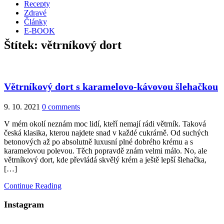
Recepty
Zdravé
Články
E-BOOK
Štítek:
větrníkový dort
Větrníkový dort s karamelovo-kávovou šlehačkou
9. 10. 2021
0 comments
V mém okolí neznám moc lidí, kteří nemají rádi větrník. Taková
česká klasika, kterou najdete snad v každé cukrárně. Od suchých
betonových až po absolutně luxusní plné dobrého krému a s
karamelovou polevou. Těch popravdě znám velmi málo. No, ale
větrníkový dort, kde převládá skvělý krém a ještě lepší šlehačka,
[…]
Continue Reading
Instagram
…