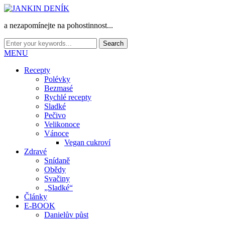
a nezapomínejte na pohostinnost...
MENU
Recepty
Polévky
Bezmasé
Rychlé recepty
Sladké
Pečivo
Velikonoce
Vánoce
Vegan cukroví
Zdravé
Snídaně
Obědy
Svačiny
„Sladké“
Články
E-BOOK
Danielův půst