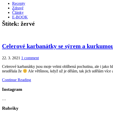
Recepty
Zdravé
Články
E-BOOK
Štítek:
žervé
Celerové karbanátky se sýrem a kurkumo
22. 3. 2021
1 comment
Celerové karbanátky jsou moje velmi oblíbená pochutina, ale i jako hl
neudělala že
Ale většinou, když už je dělám, tak jich udělám více
Continue Reading
Instagram
…
Rubriky