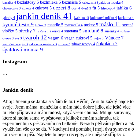
bezlaktózy
5
bezlmléka
5
bezmásla
5
bazalka
4
celozrnná špaldová mouka
4
dezert
8
jablka
6
cukroví
5
fit
5
cuketa
4
dort
4
fitrecept
4
cheesecake
3
dýně
3
jankin denik
41
kakao
6
jahody
4
kokosové mléko
4
kurkuma
4
máslo
11
kynuté testo
9
mandle
5
mrkev
5
ovesné
mozzarella
4
lučina
3
snídaně
8
ořechy
7
vločky
5
smetana
5
skořice
4
sušenky
4
rajčata
3
sušené
tvaroh
12
vegan
6
Vánoce
7
vegan cukroví
5
ovoce
3
sýr
3
vejce
3
čokoláda
7
zdrave recepty
4
vánoční recepty
3
zakysaná smetana
3
zdrave
3
špaldová mouka
9
Instagram
…
Jankin deník
Ahoj! Jmenuji se Janka a vítám tě tu:) Věřím, že si tu každý najde to
svoje. Jsem máma, manželka a mám ráda dobré jídlo, ale ještě více
tu jeho přípravu a mám radost, když všem chutná. Miluju suroviny,
které si mohu sama vypěstovat a jelikož nemám zahradu, tak
experimentuji s pěstováním na balkoně. Nerada plýtvám jídlem a tak
využívám vše co se dá. V kuchyni mi pomáhají moji dva synové a o
tom všem tu píši. Najdete tu nejen recepty, ale i nějaké střípky z