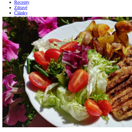
Recepty
Zdravé
Články
E-BOOK