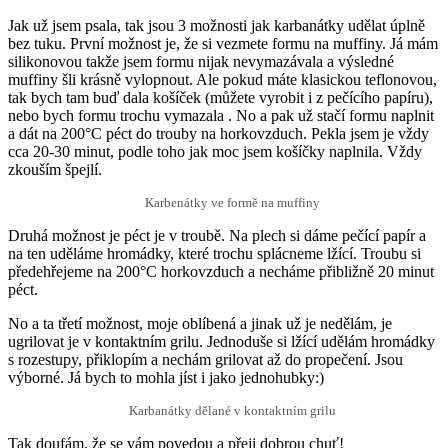
Jak už jsem psala, tak jsou 3 možnosti jak karbanátky udělat úplně
bez tuku. První možnost je, že si vezmete formu na muffiny. Já mám
silikonovou takže jsem formu nijak nevymazávala a výsledné
muffiny šli krásně vylopnout. Ale pokud máte klasickou teflonovou,
tak bych tam buď dala košíček (můžete vyrobit i z pečícího papíru),
nebo bych formu trochu vymazala . No a pak už stačí formu naplnit
a dát na 200°C péct do trouby na horkovzduch. Pekla jsem je vždy
cca 20-30 minut, podle toho jak moc jsem košíčky naplnila. Vždy
zkouším špejlí.
Karbenátky ve formě na muffiny
Druhá možnost je péct je v troubě. Na plech si dáme pečící papír a
na ten uděláme hromádky, které trochu splácneme lžící. Troubu si
předehřejeme na 200°C horkovzduch a necháme přibližně 20 minut
péct.
No a ta třetí možnost, moje oblíbená a jinak už je nedělám, je
ugrilovat je v kontaktním grilu. Jednoduše si lžící udělám hromádky
s rozestupy, přiklopím a nechám grilovat až do propečení. Jsou
výborné. Já bych to mohla jíst i jako jednohubky:)
Karbanátky dělané v kontaktním grilu
Tak doufám, že se vám povedou a přeji dobrou chuť!