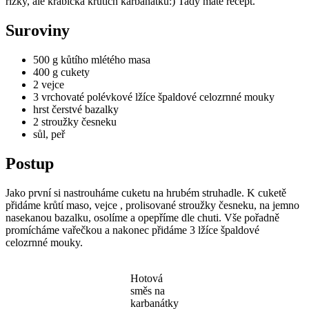
řízky, ale krabička krůtích karbanátků:) Tady máte recept.
Suroviny
500 g kůtího mlétého masa
400 g cukety
2 vejce
3 vrchovaté polévkové lžíce špaldové celozrnné mouky
hrst čerstvé bazalky
2 stroužky česneku
sůl, peř
Postup
Jako první si nastrouháme cuketu na hrubém struhadle. K cuketě
přidáme krůtí maso, vejce , prolisované stroužky česneku, na jemno
nasekanou bazalku, osolíme a opepříme dle chuti. Vše pořadně
promícháme vařečkou a nakonec přidáme 3 lžíce špaldové
celozrnné mouky.
Hotová
směs na
karbanátky