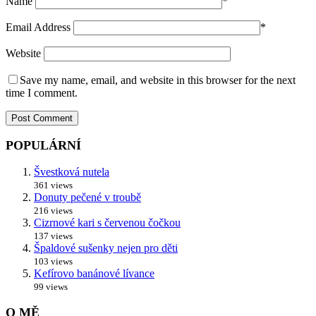
Name
*
Email Address
*
Website
Save my name, email, and website in this browser for the next
time I comment.
POPULÁRNÍ
Švestková nutela
361 views
Donuty pečené v troubě
216 views
Cizrnové kari s červenou čočkou
137 views
Špaldové sušenky nejen pro děti
103 views
Kefírovo banánové lívance
99 views
O MĚ