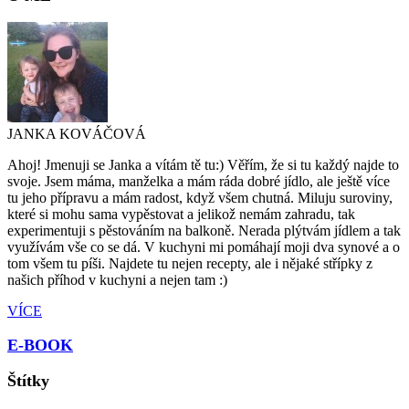
JANKA KOVÁČOVÁ
Ahoj! Jmenuji se Janka a vítám tě tu:) Věřím, že si tu každý najde to
svoje. Jsem máma, manželka a mám ráda dobré jídlo, ale ještě více
tu jeho přípravu a mám radost, když všem chutná. Miluju suroviny,
které si mohu sama vypěstovat a jelikož nemám zahradu, tak
experimentuji s pěstováním na balkoně. Nerada plýtvám jídlem a tak
využívám vše co se dá. V kuchyni mi pomáhají moji dva synové a o
tom všem tu píši. Najdete tu nejen recepty, ale i nějaké střípky z
našich příhod v kuchyni a nejen tam :)
VÍCE
E-BOOK
Štítky