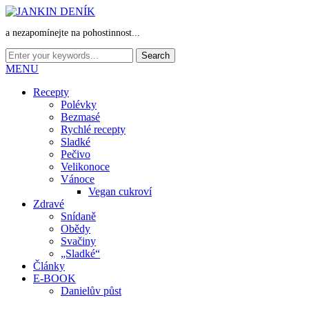
a nezapomínejte na pohostinnost...
MENU
Recepty
Polévky
Bezmasé
Rychlé recepty
Sladké
Pečivo
Velikonoce
Vánoce
Vegan cukroví
Zdravé
Snídaně
Obědy
Svačiny
„Sladké“
Články
E-BOOK
Danielův půst