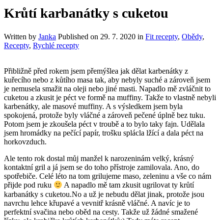
Krůtí karbanátky s cuketou
Written by
Janka
Published on
29. 7. 2020
in
Fit recepty
,
Obědy
,
Recepty
,
Rychlé recepty
Přibližně před rokem jsem přemýšlea jak dělat karbenátky z
kuřecího nebo z kůtího masa tak, aby nebyly suché a zároveň jsem
je nemusela smažit na oleji nebo jiné masti. Napadlo mě zvláčnit to
cuketou a zkusit je péct ve formě na muffiny. Takže to vlastně nebyli
karbenátky, ale masové muffiny. A s výsledkem jsem byla
spokojená, protože byly vláčné a zároveň pečené úplně bez tuku.
Potom jsem je zkoušela péct v troubě a to bylo taky fajn. Udělala
jsem hromádky na pečící papír, trošku splácla lžící a dala péct na
horkovzduch.
Ale tento rok dostal můj manžel k narozeninám velký, krásný
kontaktní gril a já jsem se do toho přístroje zamilovala. Ano, do
spotřebiče. Celé léto na tom grilujeme maso, zeleninu a vše co nám
přijde pod ruku
A napadlo mě tam zkusit ugrilovat ty krůtí
karbanátky s cuketou.No a už je nebudu dělat jinak, protože jsou
navrchu lehce křupavé a vevnitř krásně vláčné. A navíc je to
perfektní svačina nebo oběd na cesty. Takže už žádné smažené