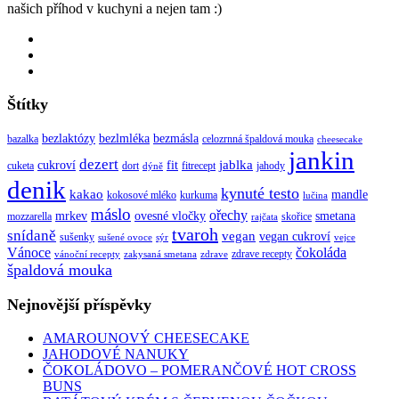
našich příhod v kuchyni a nejen tam :)
Štítky
bezlaktózy
bezlmléka
bezmásla
bazalka
celozrnná špaldová mouka
cheesecake
jankin
dezert
jablka
cukroví
fit
cuketa
dort
fitrecept
jahody
dýně
denik
kynuté testo
kakao
mandle
kokosové mléko
kurkuma
lučina
máslo
ořechy
mrkev
ovesné vločky
smetana
mozzarella
skořice
rajčata
tvaroh
snídaně
vegan
vegan cukroví
sušenky
sušené ovoce
sýr
vejce
Vánoce
čokoláda
zdrave recepty
vánoční recepty
zakysaná smetana
zdrave
špaldová mouka
Nejnovější příspěvky
AMAROUNOVÝ CHEESECAKE
JAHODOVÉ NANUKY
ČOKOLÁDOVO – POMERANČOVÉ HOT CROSS
BUNS