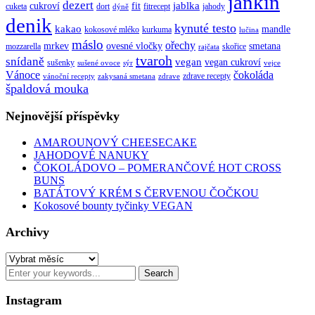
jankin
dezert
jablka
cukroví
fit
cuketa
dort
fitrecept
jahody
dýně
denik
kynuté testo
kakao
mandle
kokosové mléko
kurkuma
lučina
máslo
ořechy
mrkev
ovesné vločky
smetana
mozzarella
skořice
rajčata
tvaroh
snídaně
vegan
vegan cukroví
sušenky
sušené ovoce
sýr
vejce
Vánoce
čokoláda
zdrave recepty
vánoční recepty
zakysaná smetana
zdrave
špaldová mouka
Nejnovější příspěvky
AMAROUNOVÝ CHEESECAKE
JAHODOVÉ NANUKY
ČOKOLÁDOVO – POMERANČOVÉ HOT CROSS
BUNS
BATÁTOVÝ KRÉM S ČERVENOU ČOČKOU
Kokosové bounty tyčinky VEGAN
Archivy
Archivy
Instagram