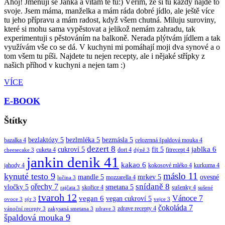
Ahoj! Jmenuji se Janka a vítám tě tu:) Věřím, že si tu každý najde to
svoje. Jsem máma, manželka a mám ráda dobré jídlo, ale ještě více
tu jeho přípravu a mám radost, když všem chutná. Miluju suroviny,
které si mohu sama vypěstovat a jelikož nemám zahradu, tak
experimentuji s pěstováním na balkoně. Nerada plýtvám jídlem a tak
využívám vše co se dá. V kuchyni mi pomáhají moji dva synové a o
tom všem tu píši. Najdete tu nejen recepty, ale i nějaké střípky z
našich příhod v kuchyni a nejen tam :)
VÍCE
E-BOOK
Štítky
bezlaktózy
5
bezlmléka
5
bezmásla
5
bazalka
4
celozrnná špaldová mouka
4
dezert
8
jablka
6
cukroví
5
fit
5
cuketa
4
dort
4
fitrecept
4
cheesecake
3
dýně
3
jankin denik
41
kakao
6
jahody
4
kokosové mléko
4
kurkuma
4
máslo
11
kynuté testo
9
mandle
5
mrkev
5
ovesné
mozzarella
4
lučina
3
snídaně
8
ořechy
7
vločky
5
smetana
5
skořice
4
sušenky
4
rajčata
3
sušené
tvaroh
12
vegan
6
Vánoce
7
vegan cukroví
5
ovoce
3
sýr
3
vejce
3
čokoláda
7
zdrave recepty
4
vánoční recepty
3
zakysaná smetana
3
zdrave
3
špaldová mouka
9