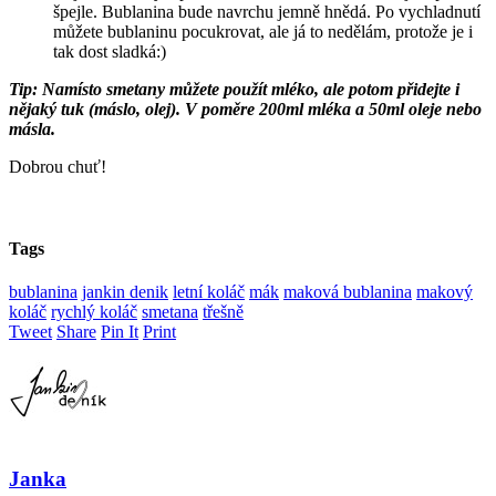
špejle. Bublanina bude navrchu jemně hnědá. Po vychladnutí
můžete bublaninu pocukrovat, ale já to nedělám, protože je i
tak dost sladká:)
Tip: Namísto smetany můžete použít mléko, ale potom přidejte i
nějaký tuk (máslo, olej). V poměre 200ml mléka a 50ml oleje nebo
másla.
Dobrou chuť!
Tags
bublanina
jankin denik
letní koláč
mák
maková bublanina
makový
koláč
rychlý koláč
smetana
třešně
Tweet
Share
Pin It
Print
Janka