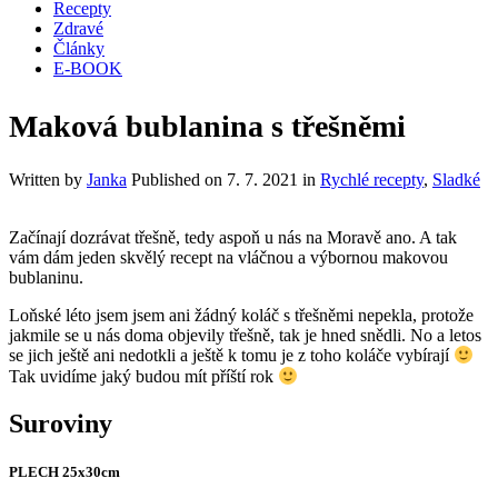
Recepty
Zdravé
Články
E-BOOK
Maková bublanina s třešněmi
Written by
Janka
Published on
7. 7. 2021
in
Rychlé recepty
,
Sladké
Začínají dozrávat třešně, tedy aspoň u nás na Moravě ano. A tak
vám dám jeden skvělý recept na vláčnou a výbornou makovou
bublaninu.
Loňské léto jsem jsem ani žádný koláč s třešněmi nepekla, protože
jakmile se u nás doma objevily třešně, tak je hned snědli. No a letos
se jich ještě ani nedotkli a ještě k tomu je z toho koláče vybírají
Tak uvidíme jaký budou mít příští rok
Suroviny
PLECH 25x30cm