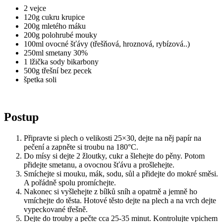
2 vejce
120g cukru krupice
200g mletého máku
200g polohrubé mouky
100ml ovocné šťávy (třešňová, hroznová, rybízová..)
250ml smetany 30%
1 lžička sody bikarbony
500g třešní bez pecek
špetka soli
Postup
Připravte si plech o velikosti 25×30, dejte na něj papír na
pečení a zapněte si troubu na 180°C.
Do mísy si dejte 2 žloutky, cukr a šlehejte do pěny. Potom
přidejte smetanu, a ovocnou šťávu a prošlehejte.
Smíchejte si mouku, mák, sodu, sůl a přidejte do mokré směsi.
A pořádně spolu promíchejte.
Nakonec si vyšlehejte z bílků sníh a opatrně a jemně ho
vmíchejte do těsta. Hotové těsto dejte na plech a na vrch dejte
vypeckované třešně.
Dejte do trouby a pečte cca 25-35 minut. Kontrolujte vpichem