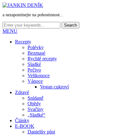
a nezapomínejte na pohostinnost...
MENU
Recepty
Polévky
Bezmasé
Rychlé recepty
Sladké
Pečivo
Velikonoce
Vánoce
Vegan cukroví
Zdravé
Snídaně
Obědy
Svačiny
„Sladké“
Články
E-BOOK
Danielův půst