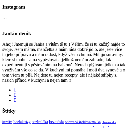
Instagram
…
Jankin deník
Ahoj! Jmenuji se Janka a vítám tě tu:) Věřím, že si tu každý najde to
svoje. Jsem máma, manželka a mám ráda dobré jídlo, ale ještě více
tu jeho přípravu a mám radost, když všem chutná. Miluju suroviny,
které si mohu sama vypěstovat a jelikož nemám zahradu, tak
experimentuji s pěstováním na balkoně. Nerada plýtvám jídlem a tak
využívám vše co se dá. V kuchyni mi pomáhají moji dva synové a o
tom všem tu píši. Najdete tu nejen recepty, ale i nějaké střípky z
našich příhod v kuchyni a nejen tam :)
Štítky
bezlaktózy
bezlmléka
bezmásla
bazalka
celozrnná špaldová mouka
cheesecake