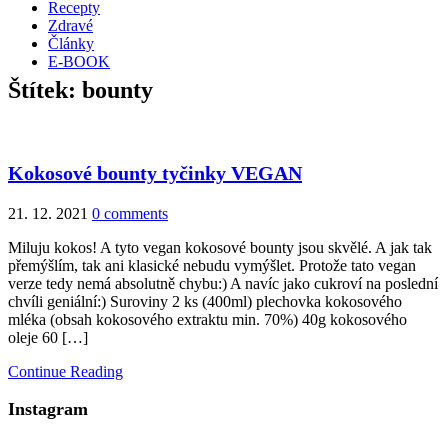
Recepty
Zdravé
Články
E-BOOK
Štítek:
bounty
Kokosové bounty tyčinky VEGAN
21. 12. 2021
0 comments
Miluju kokos! A tyto vegan kokosové bounty jsou skvělé. A jak tak
přemýšlím, tak ani klasické nebudu vymýšlet. Protože tato vegan
verze tedy nemá absolutně chybu:) A navíc jako cukroví na poslední
chvíli geniální:) Suroviny 2 ks (400ml) plechovka kokosového
mléka (obsah kokosového extraktu min. 70%) 40g kokosového
oleje 60 […]
Continue Reading
Instagram
…