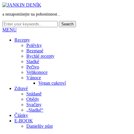
a nezapomínejte na pohostinnost...
MENU
Recepty
Polévky
Bezmasé
Rychlé recepty
Sladké
Pečivo
Velikonoce
Vánoce
Vegan cukroví
Zdravé
Snídaně
Obědy
Svačiny
„Sladké“
Články
E-BOOK
Danielův půst