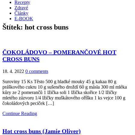
Recepty
Zdravé
Články
E-BOOK
Štítek:
hot cross buns
ČOKOLÁDOVO – POMERANČOVÉ HOT
CROSS BUNS
18. 4. 2022
0 comments
Suroviny 15 Ks Těsto 500 g hladké mouky 45 g kakaa 80 g
práškového cukru 10 g sušeného droždí 60 g másla 300 ml mléka
kůry ze 2 pomerančů 1 lžička soli 1 lžička skořice 1/2 lžičky
mletého zázvoru 1/4 lžičky muškátového oříšku 1 ks vejce 100 g
čokoládových peciček […]
Continue Reading
Hot cross buns (Jamie Oliver)