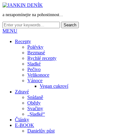
a nezapomínejte na pohostinnost...
MENU
Recepty
Polévky
Bezmasé
Rychlé recepty
Sladké
Pečivo
Velikonoce
Vánoce
Vegan cukroví
Zdravé
Snídaně
Obědy
Svačiny
„Sladké“
Články
E-BOOK
Danielův půst