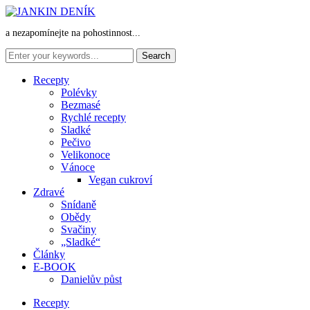
a nezapomínejte na pohostinnost...
Recepty
Polévky
Bezmasé
Rychlé recepty
Sladké
Pečivo
Velikonoce
Vánoce
Vegan cukroví
Zdravé
Snídaně
Obědy
Svačiny
„Sladké“
Články
E-BOOK
Danielův půst
Recepty