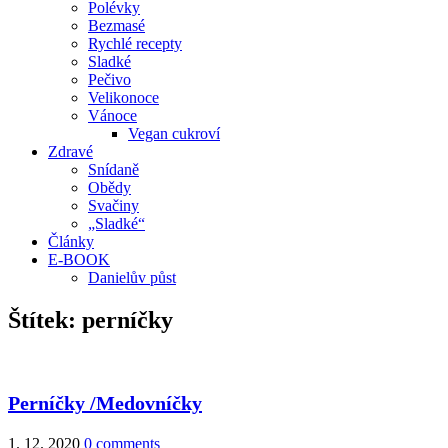
Polévky
Bezmasé
Rychlé recepty
Sladké
Pečivo
Velikonoce
Vánoce
Vegan cukroví
Zdravé
Snídaně
Obědy
Svačiny
„Sladké“
Články
E-BOOK
Danielův půst
Štítek:
perníčky
Perníčky /Medovníčky
1. 12. 2020
0 comments