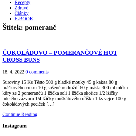
Recepty
Zdravé
Články
E-BOOK
Štítek:
pomeranč
ČOKOLÁDOVO – POMERANČOVÉ HOT
CROSS BUNS
18. 4. 2022
0 comments
Suroviny 15 Ks Těsto 500 g hladké mouky 45 g kakaa 80 g
práškového cukru 10 g sušeného droždí 60 g másla 300 ml mléka
kůry ze 2 pomerančů 1 lžička soli 1 lžička skořice 1/2 lžičky
mletého zázvoru 1/4 lžičky muškátového oříšku 1 ks vejce 100 g
čokoládových peciček […]
Continue Reading
Instagram