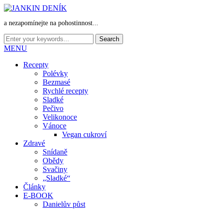
a nezapomínejte na pohostinnost...
MENU
Recepty
Polévky
Bezmasé
Rychlé recepty
Sladké
Pečivo
Velikonoce
Vánoce
Vegan cukroví
Zdravé
Snídaně
Obědy
Svačiny
„Sladké“
Články
E-BOOK
Danielův půst