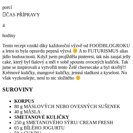
porcí
ČAS PŘÍPRAVY
4
hodiny
Tento recept vznikl díky každoroční výzvě od FOODBLOGROKU
a letos to byla opravdu peprná výzvá
A to FUTURISMUS alias
jídlo budoucnosti. Když jsem projížděla pinterest, tak nás zaujal jelly
cake, který byl fialový a měl v sobě spoustu ovocných kuliček. Tak
jsme se inspirovali a vytvořili tento Želé cheesecake a byl skvělý!!
Krémové kuličky, mangové kuličky, jemná sladkost a kyselost. No
však vyzkoušejte, není to nic složitého
SUROVINY
KORPUS
80 g MÁSLOVÝCH NEBO OVESNÝCH SUŠENEK
40 g MÁSLA
SMETANOVÉ KULIČKY
250 g SMETANOVÉHO SÝRU/ CREAM FRESH
65 g BÍLÉHO JOGURTU