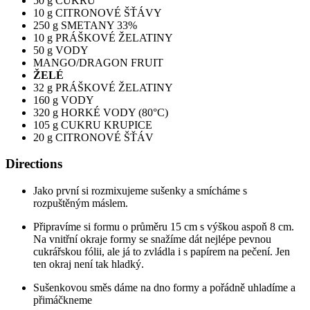
50 g CUKRU
10 g CITRONOVÉ ŠŤÁVY
250 g SMETANY 33%
10 g PRÁŠKOVÉ ŽELATINY
50 g VODY
MANGO/DRAGON FRUIT
ŽELÉ
32 g PRÁŠKOVÉ ŽELATINY
160 g VODY
320 g HORKÉ VODY (80°C)
105 g CUKRU KRUPICE
20 g CITRONOVÉ ŠŤÁV
Directions
Jako první si rozmixujeme sušenky a smícháme s
rozpuštěným máslem.
Připravíme si formu o průměru 15 cm s výškou aspoň 8 cm.
Na vnitřní okraje formy se snažíme dát nejlépe pevnou
cukrářskou fólii, ale já to zvládla i s papírem na pečení. Jen
ten okraj není tak hladký.
Sušenkovou směs dáme na dno formy a pořádně uhladíme a
přimáčkneme