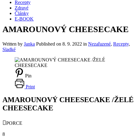
Recepty
Zdravé
Články
E-BOOK
AMAROUNOVÝ CHEESECAKE
Written by
Janka
Published on
8. 9. 2022
in
Nezařazené
,
Recepty
,
Sladké
Pin
Print
AMAROUNOVÝ CHEESECAKE /ŽELÉ
CHEESECAKE
PORCE
8