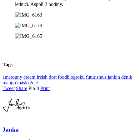
lednici. Aspoň 2 hodiny.
Tags
amarouny
cream freish
dort
foodblogroku
futurismus
jankin denik
mango
máslo
želé
Tweet
Share
Pin It
Print
Janka