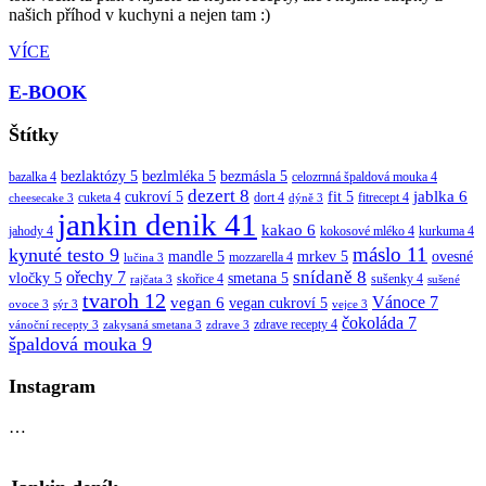
našich příhod v kuchyni a nejen tam :)
VÍCE
E-BOOK
Štítky
bezlaktózy
5
bezlmléka
5
bezmásla
5
bazalka
4
celozrnná špaldová mouka
4
dezert
8
jablka
6
cukroví
5
fit
5
cuketa
4
dort
4
fitrecept
4
cheesecake
3
dýně
3
jankin denik
41
kakao
6
jahody
4
kokosové mléko
4
kurkuma
4
máslo
11
kynuté testo
9
mandle
5
mrkev
5
ovesné
mozzarella
4
lučina
3
snídaně
8
ořechy
7
vločky
5
smetana
5
skořice
4
sušenky
4
rajčata
3
sušené
tvaroh
12
vegan
6
Vánoce
7
vegan cukroví
5
ovoce
3
sýr
3
vejce
3
čokoláda
7
zdrave recepty
4
vánoční recepty
3
zakysaná smetana
3
zdrave
3
špaldová mouka
9
Instagram
…