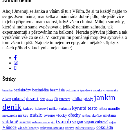
Jankin deník
Ahoj! Jmenuji se Janka a vítám tě tu:) Věřím, že si tu každý najde to
svoje. Jsem máma, manželka a mám ráda dobré jídlo, ale ještě více
tu jeho přípravu a mám radost, když všem chutná. Miluju suroviny,
které si mohu sama vypěstovat a jelikož nemám zahradu, tak
experimentuji s pěstováním na balkoně. Nerada plýtvám jídlem a tak
využívám vše co se dá. V kuchyni mi pomáhají moji dva synové a o
tom všem tu píši. Najdete tu nejen recepty, ale i nějaké střípky z
našich příhod v kuchyni a nejen tam :)
Štítky
bezlaktózy
bezlmléka
bezmásla
bazalka
celozrnná špaldová mouka
cheesecake
jankin
dezert
jablka
cukroví
fit
cuketa
dort
fitrecept
jahody
dýně
denik
kynuté testo
kakao
mandle
kokosové mléko
kurkuma
lučina
máslo
ořechy
mrkev
ovesné vločky
smetana
mozzarella
skořice
rajčata
tvaroh
snídaně
vegan
vegan cukroví
sušenky
sušené ovoce
sýr
vejce
Vánoce
čokoláda
zdrave recepty
vánoční recepty
zakysaná smetana
zdrave