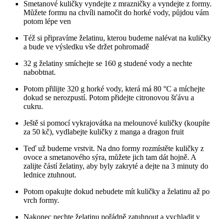
Smetanové kuličky vyndejte z mrazničky a vyndejte z formy.
Můžete formu na chvíli namočit do horké vody, půjdou vám
potom lépe ven
Též si připravíme želatinu, kterou budeme nalévat na kuličky
a bude ve výsledku vše držet pohromadě
32 g želatiny smíchejte se 160 g studené vody a nechte
nabobtnat.
Potom přilijte 320 g horké vody, která má 80 °C a míchejte
dokud se nerozpustí. Potom přidejte citronovou šťávu a
cukru.
Ještě si pomocí vykrajovátka na melounové kuličky (koupíte
za 50 kč), vydlabejte kuličky z manga a dragon fruit
Teď už budeme vrstvit. Na dno formy rozmístěte kuličky z
ovoce a smetanového sýra, můžete jich tam dát hojně. A
zalijte částí želatiny, aby byly zakryté a dejte na 3 minuty do
lednice ztuhnout.
Potom opakujte dokud nebudete mít kuličky a želatinu až po
vrch formy.
Nakonec nechte želatinu pořádně zatuhnout a vychladit v