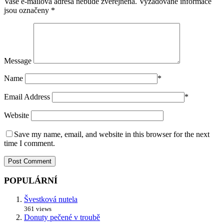
Vaše e-mailová adresa nebude zveřejněna.
Vyžadované informace
jsou označeny
*
Message
Name
*
Email Address
*
Website
Save my name, email, and website in this browser for the next
time I comment.
POPULÁRNÍ
Švestková nutela
361 views
Donuty pečené v troubě