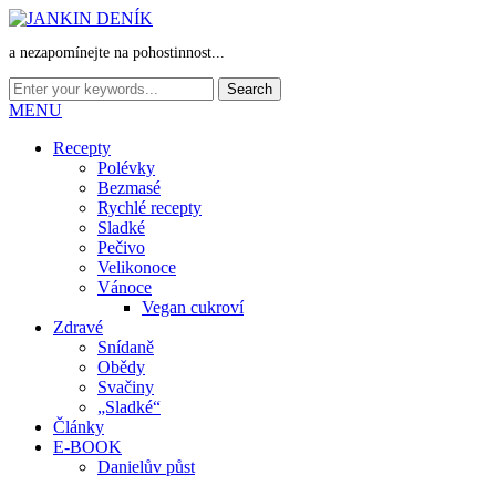
a nezapomínejte na pohostinnost...
MENU
Recepty
Polévky
Bezmasé
Rychlé recepty
Sladké
Pečivo
Velikonoce
Vánoce
Vegan cukroví
Zdravé
Snídaně
Obědy
Svačiny
„Sladké“
Články
E-BOOK
Danielův půst