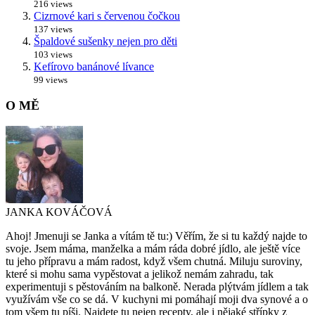
216 views
Cizrnové kari s červenou čočkou
137 views
Špaldové sušenky nejen pro děti
103 views
Kefírovo banánové lívance
99 views
O MĚ
JANKA KOVÁČOVÁ
Ahoj! Jmenuji se Janka a vítám tě tu:) Věřím, že si tu každý najde to
svoje. Jsem máma, manželka a mám ráda dobré jídlo, ale ještě více
tu jeho přípravu a mám radost, když všem chutná. Miluju suroviny,
které si mohu sama vypěstovat a jelikož nemám zahradu, tak
experimentuji s pěstováním na balkoně. Nerada plýtvám jídlem a tak
využívám vše co se dá. V kuchyni mi pomáhají moji dva synové a o
tom všem tu píši. Najdete tu nejen recepty, ale i nějaké střípky z