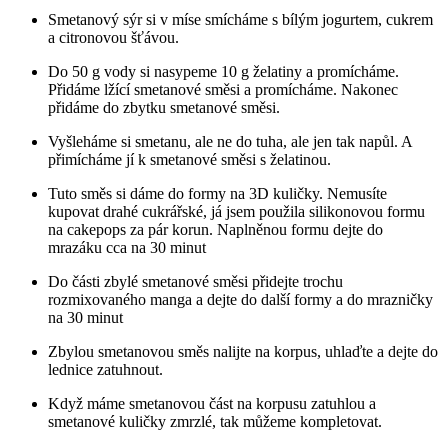
Smetanový sýr si v míse smícháme s bílým jogurtem, cukrem
a citronovou šťávou.
Do 50 g vody si nasypeme 10 g želatiny a promícháme.
Přidáme lžící smetanové směsi a promícháme. Nakonec
přidáme do zbytku smetanové směsi.
Vyšleháme si smetanu, ale ne do tuha, ale jen tak napůl. A
přimícháme jí k smetanové směsi s želatinou.
Tuto směs si dáme do formy na 3D kuličky. Nemusíte
kupovat drahé cukrářské, já jsem použila silikonovou formu
na cakepops za pár korun. Naplněnou formu dejte do
mrazáku cca na 30 minut
Do části zbylé smetanové směsi přidejte trochu
rozmixovaného manga a dejte do další formy a do mrazničky
na 30 minut
Zbylou smetanovou směs nalijte na korpus, uhlaďte a dejte do
lednice zatuhnout.
Když máme smetanovou část na korpusu zatuhlou a
smetanové kuličky zmrzlé, tak můžeme kompletovat.