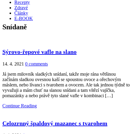
Recepty
Zdravé
Články
E-BOOK
Snídaně
Sýrovo-řepové vafle na slano
14. 4. 2021
0 comments
Já jsem milovník sladkých snídaní, takže moje rána většinou
začínám sladkou ovesnou kaší se spoustou ovoce a ořechovým
máslem, nebo lívanci s tvarohem a ovocem. Ale tak jednou týdně to
vyvažuji a mám chuť na slanou snídani a tam vítězí vajíčka,
pomazánky a nebo právě tyto slané vafle v kombinaci […]
Continue Reading
Celozrnný špaldový mazanec s tvarohem