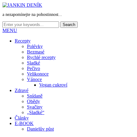
a nezapomínejte na pohostinnost...
MENU
Recepty
Polévky
Bezmasé
Rychlé recepty
Sladké
Pečivo
Velikonoce
Vánoce
Vegan cukroví
Zdravé
Snídaně
Obědy
Svačiny
„Sladké“
Články
E-BOOK
Danielův půst