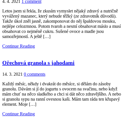
4. 4. 2021
1 comment
Letos jsem si řekla, že zkusím vymyslet nějaký zdravý a nutričně
vyvážený mazanec, který nebude těžký (ze zdravotník důvodů).
Takže úkol zněl jasně, zakomponovat do něj špaldovou mouku,
nejlépe celozrnnou. Potom tvaroh a nesmí obsahovat máslo a musí
obsahovat co nejméně cukru. Sušené ovoce a madle jsou
samozřejmostí. A ještě […]
Continue Reading
Ořechová granola s jahodami
14. 3. 2021
0 comments
Každý měsíc, někdy i dvakrát do měsíce, si dělám do zásoby
granolu. Dávám si jí do jogurtu s ovocem na svačinu, nebo když
mám chuť na něco sladkého a chci si dát něco zdravějšího. A nebo
si granolu sypu na ranní ovesnou kaši. Mám tam ráda ten křupavý
element. Moje […]
Continue Reading