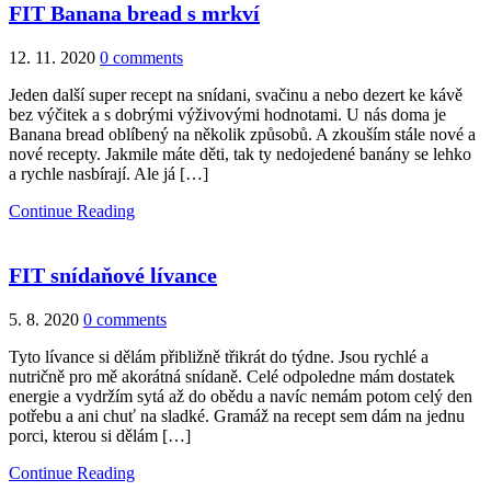
FIT Banana bread s mrkví
12. 11. 2020
0 comments
Jeden další super recept na snídani, svačinu a nebo dezert ke kávě
bez výčitek a s dobrými výživovými hodnotami. U nás doma je
Banana bread oblíbený na několik způsobů. A zkouším stále nové a
nové recepty. Jakmile máte děti, tak ty nedojedené banány se lehko
a rychle nasbírají. Ale já […]
Continue Reading
FIT snídaňové lívance
5. 8. 2020
0 comments
Tyto lívance si dělám přibližně třikrát do týdne. Jsou rychlé a
nutričně pro mě akorátná snídaně. Celé odpoledne mám dostatek
energie a vydržím sytá až do obědu a navíc nemám potom celý den
potřebu a ani chuť na sladké. Gramáž na recept sem dám na jednu
porci, kterou si dělám […]
Continue Reading