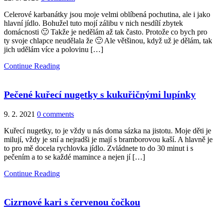
Celerové karbanátky jsou moje velmi oblíbená pochutina, ale i jako
hlavní jídlo. Bohužel tuto mojí zálibu v nich nesdílí zbytek
domácnosti 🙂 Takže je nedělám až tak často. Protože co bych pro
ty svoje chlapce neudělala že 🙂 Ale většinou, když už je dělám, tak
jich udělám více a polovinu […]
Continue Reading
Pečené kuřecí nugetky s kukuřičnými lupínky
9. 2. 2021
0 comments
Kuřecí nugetky, to je vždy u nás doma sázka na jistotu. Moje děti je
milují, vždy je sní a nejradši je mají s bramborovou kaší. A hlavně je
to pro mě docela rychlovka jídlo. Zvládnete to do 30 minut i s
pečením a to se každé mamince a nejen jí […]
Continue Reading
Cizrnové kari s červenou čočkou