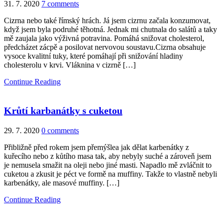
31. 7. 2020
7 comments
Cizrna nebo také římský hrách. Já jsem cizrnu začala konzumovat,
když jsem byla podruhé těhotná. Jednak mi chutnala do salátů a taky
mě zaujala jako výživná potravina. Pomáhá snižovat cholesterol,
předcházet zácpě a posilovat nervovou soustavu.Cizrna obsahuje
vysoce kvalitní tuky, které pomáhají při snižování hladiny
cholesterolu v krvi. Vláknina v cizrně […]
Continue Reading
Krůtí karbanátky s cuketou
29. 7. 2020
0 comments
Přibližně před rokem jsem přemýšlea jak dělat karbenátky z
kuřecího nebo z kůtího masa tak, aby nebyly suché a zároveň jsem
je nemusela smažit na oleji nebo jiné masti. Napadlo mě zvláčnit to
cuketou a zkusit je péct ve formě na muffiny. Takže to vlastně nebyli
karbenátky, ale masové muffiny. […]
Continue Reading