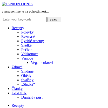
a nezapomínejte na pohostinnost...
Recepty
Polévky
Bezmasé
Rychlé recepty
Sladké
Pečivo
Velikonoce
Vánoce
Vegan cukroví
Zdravé
Snídaně
Obědy
Svačiny
„Sladké“
Články
E-BOOK
Danielův půst
Recepty