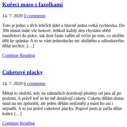
Kuřecí maso s fazolkami
14. 7. 2020
0 comments
Toto je jedno z těch lehčích jídel a hlavně jedna velká rychlovka. Do
30ti minut máte vše hotové. Jelikož každý den chystám oběd
manželovi do práce, tak dost často vařím až večer po tom, co uložím
děti ke spánku. A to se vám jednoducho nic složitého a zdlouhavého
dělat nechce. […]
Continue Reading
Cuketové placky
14. 7. 2020
0 comments
Miluji to období, kdy na zahradách dozrávají plodiny od jara až po
podzim. A právě teď se ke mě dostávají cukety. Cuketu dělám doma
snad na sto způsobů, ale jeden dělám nejčastěji a mám ho asi i
nejradši. A to jsu právě cuketové placky. Poprvé jsem je začla dělat
krátce […]
Continue Reading