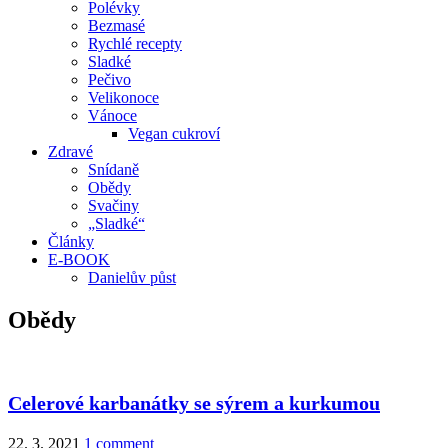
Polévky
Bezmasé
Rychlé recepty
Sladké
Pečivo
Velikonoce
Vánoce
Vegan cukroví
Zdravé
Snídaně
Obědy
Svačiny
„Sladké“
Články
E-BOOK
Danielův půst
Obědy
Celerové karbanátky se sýrem a kurkumou
22. 3. 2021
1 comment