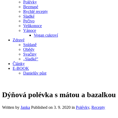
Polévky
Bezmasé
Rychlé recepty
Sladké
Pečivo
Velikonoce
Vánoce
Vegan cukroví
Zdravé
Snídaně
Obědy
Svačiny
„Sladké“
Články
E-BOOK
Danielův půst
Dýňová polévka s mátou a bazalkou
Written by
Janka
Published on
3. 9. 2020
in
Polévky
,
Recepty