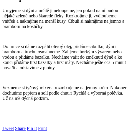
Umyjeme si dýni a určitě ji neloupeme, jen pokud na ní budou
nějaké zelené nebo škaredé fleky. Rozkrojíme ji, vydloubeme
vnitřek a nakrajíme na menší kusy. Cibuli si nakrájíme na jemno a
bramboru na kostičky.
Do hrnce si dáme rozpálit olivoý olej, přidáme cibulku, dýni i
bramboru a trochu osmahneme. Zalijeme horkým vývarem nebo
vodou a přidáme bazalku. Necháme vařit do změknutí dýně a ke
konci přidáme hrst bazalky a hrst máty. Necháme ješte cca 5 minut
povařit a odstavíme z plotny.
Vezmeme si tyčový mixér a rozmixujeme na jemný krém. Nakonec
dochutíme pepřem a solí podle chuti:) Rychlá a výborná polévka.
Už na mě dýchá podzim.
Tweet
Share
Pin It
Print