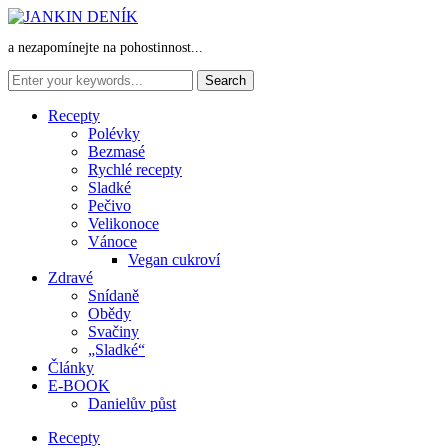
a nezapomínejte na pohostinnost...
Recepty
Polévky
Bezmasé
Rychlé recepty
Sladké
Pečivo
Velikonoce
Vánoce
Vegan cukroví
Zdravé
Snídaně
Obědy
Svačiny
„Sladké“
Články
E-BOOK
Danielův půst
Recepty