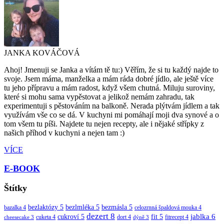
JANKA KOVÁČOVÁ
Ahoj! Jmenuji se Janka a vítám tě tu:) Věřím, že si tu každý najde to
svoje. Jsem máma, manželka a mám ráda dobré jídlo, ale ještě více
tu jeho přípravu a mám radost, když všem chutná. Miluju suroviny,
které si mohu sama vypěstovat a jelikož nemám zahradu, tak
experimentuji s pěstováním na balkoně. Nerada plýtvám jídlem a tak
využívám vše co se dá. V kuchyni mi pomáhají moji dva synové a o
tom všem tu píši. Najdete tu nejen recepty, ale i nějaké střípky z
našich příhod v kuchyni a nejen tam :)
VÍCE
E-BOOK
Štítky
bezlaktózy
5
bezlmléka
5
bezmásla
5
bazalka
4
celozrnná špaldová mouka
4
dezert
8
jablka
6
cukroví
5
fit
5
cuketa
4
dort
4
fitrecept
4
cheesecake
3
dýně
3