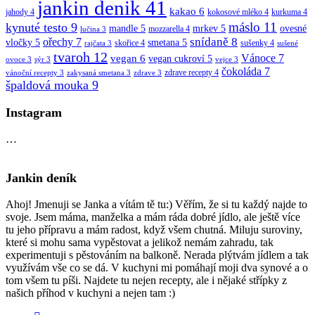
jankin denik
41
kakao
6
jahody
4
kokosové mléko
4
kurkuma
4
máslo
11
kynuté testo
9
mandle
5
mrkev
5
ovesné
mozzarella
4
lučina
3
snídaně
8
ořechy
7
vločky
5
smetana
5
skořice
4
sušenky
4
rajčata
3
sušené
tvaroh
12
vegan
6
Vánoce
7
vegan cukroví
5
ovoce
3
sýr
3
vejce
3
čokoláda
7
zdrave recepty
4
vánoční recepty
3
zakysaná smetana
3
zdrave
3
špaldová mouka
9
Instagram
…
Jankin deník
Ahoj! Jmenuji se Janka a vítám tě tu:) Věřím, že si tu každý najde to
svoje. Jsem máma, manželka a mám ráda dobré jídlo, ale ještě více
tu jeho přípravu a mám radost, když všem chutná. Miluju suroviny,
které si mohu sama vypěstovat a jelikož nemám zahradu, tak
experimentuji s pěstováním na balkoně. Nerada plýtvám jídlem a tak
využívám vše co se dá. V kuchyni mi pomáhají moji dva synové a o
tom všem tu píši. Najdete tu nejen recepty, ale i nějaké střípky z
našich příhod v kuchyni a nejen tam :)