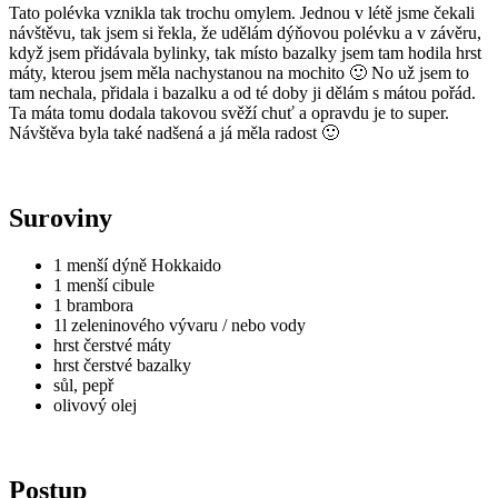
Tato polévka vznikla tak trochu omylem. Jednou v létě jsme čekali
návštěvu, tak jsem si řekla, že udělám dýňovou polévku a v závěru,
když jsem přidávala bylinky, tak místo bazalky jsem tam hodila hrst
máty, kterou jsem měla nachystanou na mochito 🙂 No už jsem to
tam nechala, přidala i bazalku a od té doby ji dělám s mátou pořád.
Ta máta tomu dodala takovou svěží chuť a opravdu je to super.
Návštěva byla také nadšená a já měla radost 🙂
Suroviny
1 menší dýně Hokkaido
1 menší cibule
1 brambora
1l zeleninového vývaru / nebo vody
hrst čerstvé máty
hrst čerstvé bazalky
sůl, pepř
olivový olej
Postup