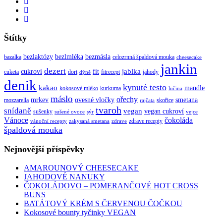
Štítky
bezlaktózy
bezlmléka
bezmásla
bazalka
celozrnná špaldová mouka
cheesecake
jankin
dezert
jablka
cukroví
fit
cuketa
dort
fitrecept
jahody
dýně
denik
kynuté testo
kakao
mandle
kokosové mléko
kurkuma
lučina
máslo
ořechy
mrkev
ovesné vločky
smetana
mozzarella
skořice
rajčata
tvaroh
snídaně
vegan
vegan cukroví
sušenky
sušené ovoce
sýr
vejce
Vánoce
čokoláda
zdrave recepty
vánoční recepty
zakysaná smetana
zdrave
špaldová mouka
Nejnovější příspěvky
AMAROUNOVÝ CHEESECAKE
JAHODOVÉ NANUKY
ČOKOLÁDOVO – POMERANČOVÉ HOT CROSS
BUNS
BATÁTOVÝ KRÉM S ČERVENOU ČOČKOU
Kokosové bounty tyčinky VEGAN