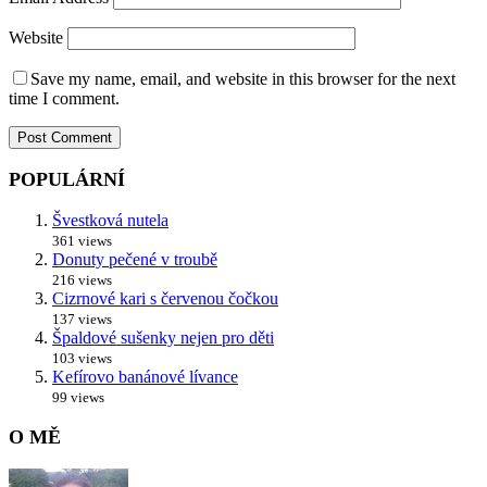
Website
Save my name, email, and website in this browser for the next
time I comment.
POPULÁRNÍ
Švestková nutela
361 views
Donuty pečené v troubě
216 views
Cizrnové kari s červenou čočkou
137 views
Špaldové sušenky nejen pro děti
103 views
Kefírovo banánové lívance
99 views
O MĚ