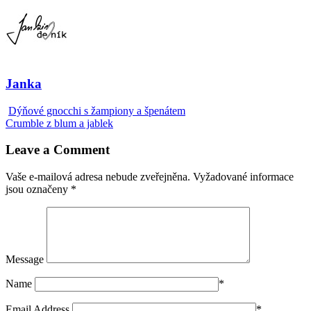
Janka
Dýňové gnocchi s žampiony a špenátem
Crumble z blum a jablek
Leave a Comment
Vaše e-mailová adresa nebude zveřejněna.
Vyžadované informace
jsou označeny
*
Message
Name
*
Email Address
*