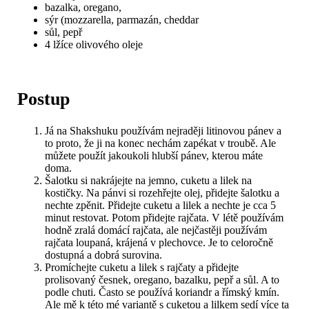
bazalka, oregano,
sýr (mozzarella, parmazán, cheddar
sůl, pepř
4 lžíce olivového oleje
Postup
Já na Shakshuku používám nejraději litinovou pánev a
to proto, že ji na konec nechám zapékat v troubě. Ale
můžete použít jakoukoli hlubší pánev, kterou máte
doma.
Šalotku si nakrájejte na jemno, cuketu a lilek na
kostičky. Na pánvi si rozehřejte olej, přidejte šalotku a
nechte zpěnit. Přidejte cuketu a lilek a nechte je cca 5
minut restovat. Potom přidejte rajčata. V létě používám
hodně zralá domácí rajčata, ale nejčastěji používám
rajčata loupaná, krájená v plechovce. Je to celoročně
dostupná a dobrá surovina.
Promíchejte cuketu a lilek s rajčaty a přidejte
prolisovaný česnek, oregano, bazalku, pepř a sůl. A to
podle chuti. Často se používá koriandr a římský kmín.
Ale mě k této mé variantě s cuketou a lilkem sedí více ta