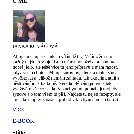
O MĚ
JANKA KOVÁČOVÁ
Ahoj! Jmenuji se Janka a vítám tě tu:) Věřím, že si tu
každý najde to svoje. Jsem máma, manželka a mám ráda
dobré jídlo, ale ještě více tu jeho přípravu a mám radost,
když všem chutná. Miluju suroviny, které si mohu sama
vypěstovat a jelikož nemám zahradu, tak experimentuji s
pěstováním na balkoně. Nerada plýtvám jídlem a tak
využívám vše co se dá. V kuchyni mi pomáhají moji dva
synové a o tom všem tu píši. Najdete tu nejen recepty, ale
i nějaké střípky z našich příhod v kuchyni a nejen tam :)
VÍCE
E-BOOK
Štítky