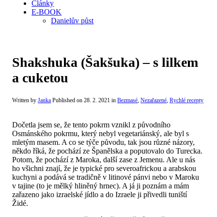
Články
E-BOOK
Danielův půst
Shakshuka (Šakšuka) – s lilkem
a cuketou
Written by
Janka
Published on
28. 2. 2021
in
Bezmasé
,
Nezařazené
,
Rychlé recepty
Dočetla jsem se, že tento pokrm vznikl z původního
Osmánského pokrmu, který nebyl vegetariánský, ale byl s
mletým masem. A co se týče původu, tak jsou různé názory,
někdo říká, že pochází ze Španělska a poputovalo do Turecka.
Potom, že pochází z Maroka, další zase z Jemenu. Ale u nás
ho všichni znají, že je typické pro severoafrickou a arabskou
kuchyni a podává se tradičně v litinové pánvi nebo v Maroku
v tajine (to je mělký hliněný hrnec). A já ji poznám a mám
zařazeno jako izraelské jídlo a do Izraele ji přivedli tuniští
Židé.