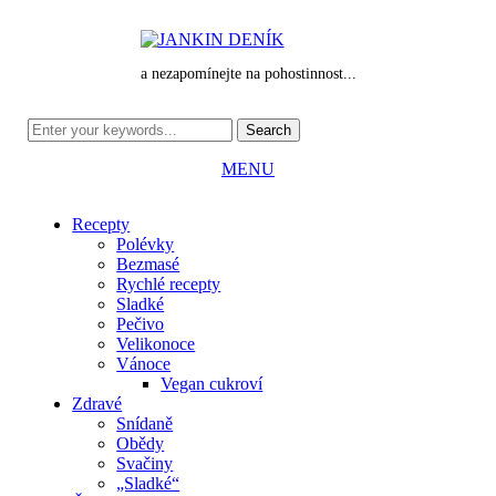
a nezapomínejte na pohostinnost...
MENU
Recepty
Polévky
Bezmasé
Rychlé recepty
Sladké
Pečivo
Velikonoce
Vánoce
Vegan cukroví
Zdravé
Snídaně
Obědy
Svačiny
„Sladké“