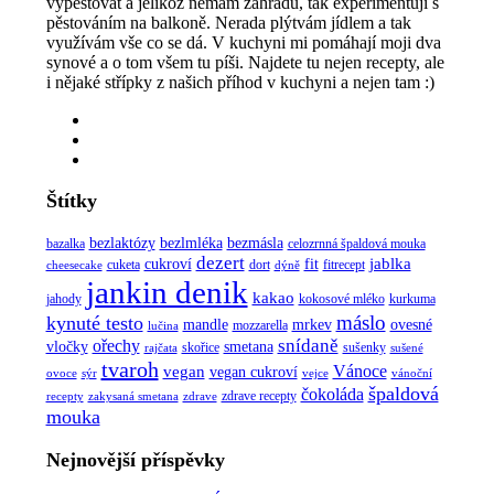
vypěstovat a jelikož nemám zahradu, tak experimentuji s
pěstováním na balkoně. Nerada plýtvám jídlem a tak
využívám vše co se dá. V kuchyni mi pomáhají moji dva
synové a o tom všem tu píši. Najdete tu nejen recepty, ale
i nějaké střípky z našich příhod v kuchyni a nejen tam :)
Štítky
bezlaktózy
bezlmléka
bezmásla
bazalka
celozrnná špaldová mouka
dezert
jablka
cukroví
fit
cuketa
dort
fitrecept
cheesecake
dýně
jankin denik
kakao
jahody
kokosové mléko
kurkuma
máslo
kynuté testo
mandle
mrkev
ovesné
mozzarella
lučina
snídaně
ořechy
vločky
smetana
skořice
sušenky
rajčata
sušené
tvaroh
vegan
Vánoce
vegan cukroví
ovoce
sýr
vejce
vánoční
špaldová
čokoláda
zdrave recepty
recepty
zakysaná smetana
zdrave
mouka
Nejnovější příspěvky