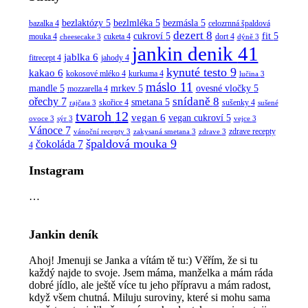
bezlaktózy
5
bezlmléka
5
bezmásla
5
bazalka
4
celozrnná špaldová
dezert
8
cukroví
5
fit
5
mouka
4
cuketa
4
dort
4
cheesecake
3
dýně
3
jankin denik
41
jablka
6
fitrecept
4
jahody
4
kynuté testo
9
kakao
6
kokosové mléko
4
kurkuma
4
lučina
3
máslo
11
mandle
5
mrkev
5
ovesné vločky
5
mozzarella
4
snídaně
8
ořechy
7
smetana
5
skořice
4
sušenky
4
rajčata
3
sušené
tvaroh
12
vegan
6
vegan cukroví
5
ovoce
3
sýr
3
vejce
3
Vánoce
7
zdrave recepty
vánoční recepty
3
zakysaná smetana
3
zdrave
3
špaldová mouka
9
čokoláda
7
4
Instagram
…
Jankin deník
Ahoj! Jmenuji se Janka a vítám tě tu:) Věřím, že si tu
každý najde to svoje. Jsem máma, manželka a mám ráda
dobré jídlo, ale ještě více tu jeho přípravu a mám radost,
když všem chutná. Miluju suroviny, které si mohu sama