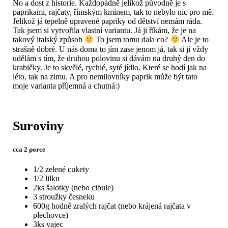
No a dost z historie. Každopádně jelikož původně je s
paprikami, rajčaty, římským kmínem, tak to nebylo nic pro mě.
Jelikož já tepelně upravené papriky od dětství nemám ráda.
Tak jsem si vytvořila vlastní variantu. Já ji říkám, že je na
takový italský způsob
To jsem tomu dala co?
Ale je to
strašně dobré. U nás doma to jím zase jenom já, tak si ji vždy
udělám s tím, že druhou polovinu si dávám na druhý den do
krabičky. Je to skvělé, rychlé, syté jídlo. Které se hodí jak na
léto, tak na zimu. A pro nemilovníky paprik může být tato
moje varianta příjemná a chutná:)
Suroviny
cca 2 porce
1/2 zelené cukety
1/2 lilku
2ks šalotky (nebo cibule)
3 stroužky česneku
600g hodně zralých rajčat (nebo krájená rajčata v
plechovce)
3ks vajec