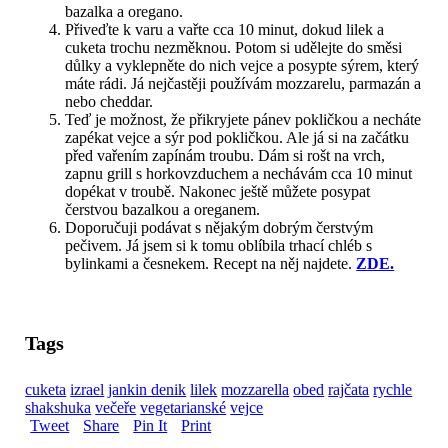
bazalka a oregano.
Přiveďte k varu a vařte cca 10 minut, dokud lilek a
cuketa trochu nezměknou. Potom si udělejte do směsi
důlky a vyklepněte do nich vejce a posypte sýrem, který
máte rádi. Já nejčastěji používám mozzarelu, parmazán a
nebo cheddar.
Teď je možnost, že přikryjete pánev pokličkou a necháte
zapékat vejce a sýr pod pokličkou. Ale já si na začátku
před vařením zapínám troubu. Dám si rošt na vrch,
zapnu grill s horkovzduchem a nechávám cca 10 minut
dopékat v troubě. Nakonec ještě můžete posypat
čerstvou bazalkou a oreganem.
Doporučuji podávat s nějakým dobrým čerstvým
pečivem. Já jsem si k tomu oblíbila trhací chléb s
bylinkami a česnekem. Recept na něj najdete.
ZDE.
Tags
cuketa
izrael
jankin denik
lilek
mozzarella
obed
rajčata
rychle
shakshuka
večeře
vegetarianské
vejce
Tweet
Share
Pin It
Print